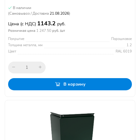
В наличии
(Самовывоз / Доставка
21.08.2026
)
1143.2
Цена
(с НДС)
руб.
1 247.50
Розничная цена
руб. /шт
Покрытие
Порошковое
Толщина металла, мм
1.2
Цвет
RAL 6019
В корзину