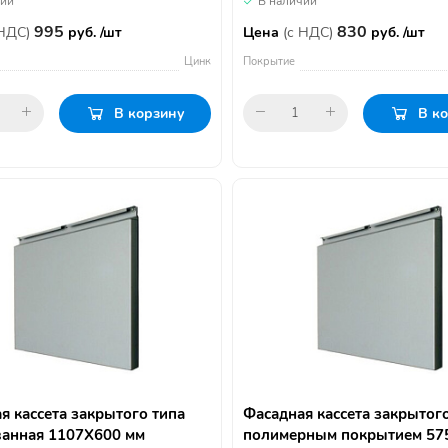
чии
В наличии
995
830
 НДС)
руб. /шт
Цена
(с НДС)
руб. /шт
Цинк
Покрытие
В корзину
В к
я кассета закрытого типа
Фасадная кассета закрытого
анная 1107Х600 мм
полимерным покрытием 57