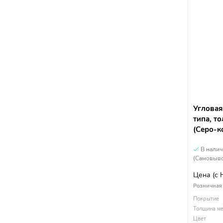
Угловая
типа, т
(Серо-к
В нали
(Самовыво
Цена
(с
Розничная
Покрытие
Толщина ме
Цвет