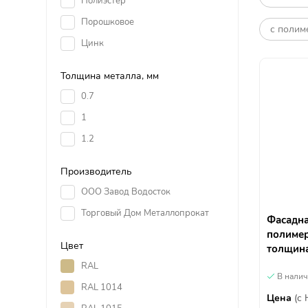
Полиэстер
Порошковое
с полим
Цинк
Толщина металла, мм
0.7
1
1.2
Производитель
ООО Завод Водосток
Торговый Дом Металлопрокат
Фасадна
полиме
Цвет
толщина
RAL
В нали
RAL 1014
Цена
(с