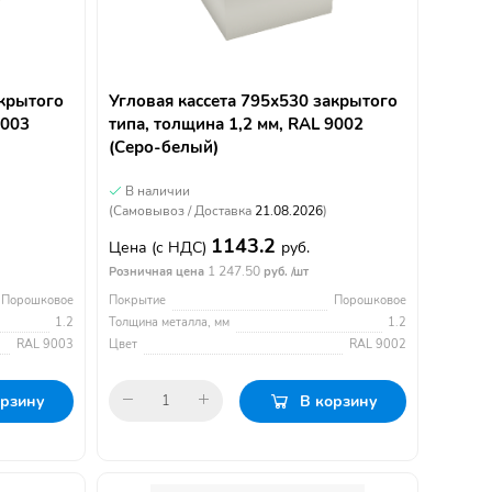
акрытого
Угловая кассета 795х530 закрытого
9003
типа, толщина 1,2 мм, RAL 9002
(Серо-белый)
В наличии
(Самовывоз / Доставка
21.08.2026
)
1143.2
Цена
(с НДС)
руб.
1 247.50
Розничная цена
руб. /шт
Порошковое
Покрытие
Порошковое
1.2
Толщина металла, мм
1.2
RAL 9003
Цвет
RAL 9002
орзину
В корзину