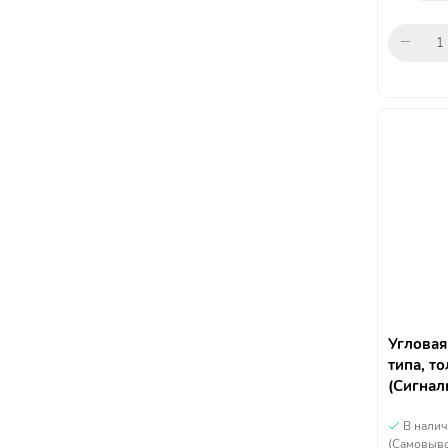
Угловая
типа, т
(Сигнал
В нали
(Самовыво