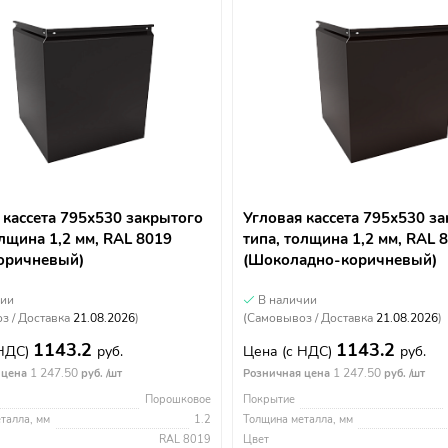
 кассета 795х530 закрытого
Угловая кассета 795х530 з
олщина 1,2 мм, RAL 8019
типа, толщина 1,2 мм, RAL 
оричневый)
(Шоколадно-коричневый)
чии
В наличии
з / Доставка
21.08.2026
)
(Самовывоз / Доставка
21.08.2026
)
1143.2
1143.2
 НДС)
руб.
Цена
(с НДС)
руб.
1 247.50
1 247.50
 цена
руб. /шт
Розничная цена
руб. /шт
Порошковое
Покрытие
талла, мм
1.2
Толщина металла, мм
RAL 8019
Цвет