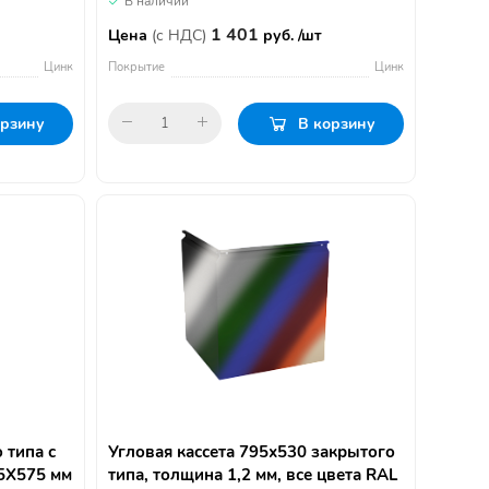
В наличии
1 401
Цена
(с НДС)
руб. /шт
Цинк
Покрытие
Цинк
орзину
В корзину
 типа с
Угловая кассета 795х530 закрытого
5Х575 мм
типа, толщина 1,2 мм, все цвета RAL