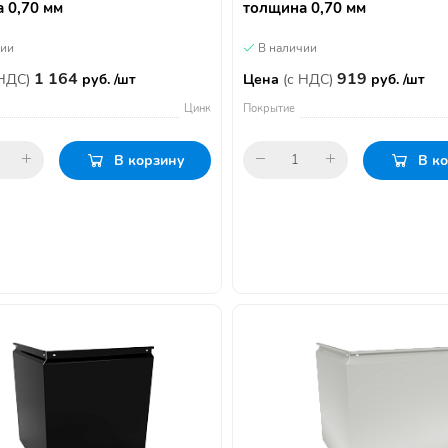
 0,70 мм
толщина 0,70 мм
чии
В наличии
1 164
919
 НДС)
руб. /шт
Цена
(с НДС)
руб. /шт
Цинк
Покрытие
В корзину
В к