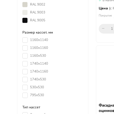
В нали
RAL 9002
Цена
(с
RAL 9003
Покрытие
RAL 9005
Размер кассет, мм
1160х1140
1160х1160
1160х530
1740х1140
1740х1160
1740х530
530х530
795х530
Фасадна
Тип кассет
оцинков