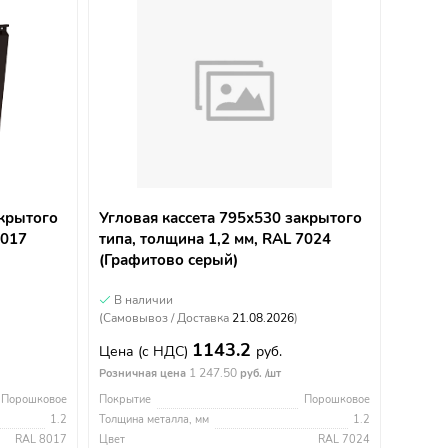
акрытого
Угловая кассета 795х530 закрытого
8017
типа, толщина 1,2 мм, RAL 7024
(Графитово серый)
В наличии
(Самовывоз / Доставка
21.08.2026
)
1143.2
Цена
(с НДС)
руб.
1 247.50
Розничная цена
руб. /шт
Порошковое
Покрытие
Порошковое
1.2
Толщина металла, мм
1.2
RAL 8017
Цвет
RAL 7024