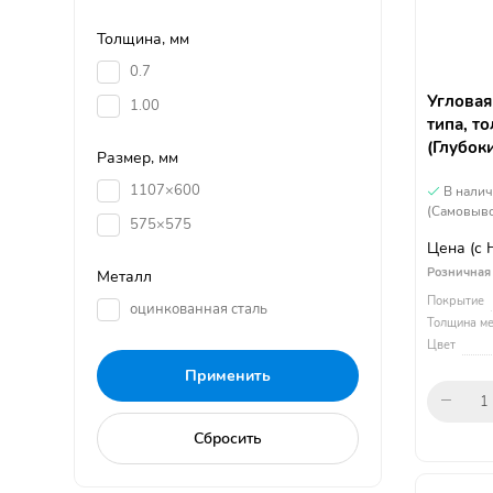
Толщина, мм
0.7
Угловая
1.00
типа, т
(Глубок
Размер, мм
1107×600
В нали
(Самовыво
575×575
Цена
(с
Розничная
Металл
Покрытие
оцинкованная сталь
Толщина ме
Цвет