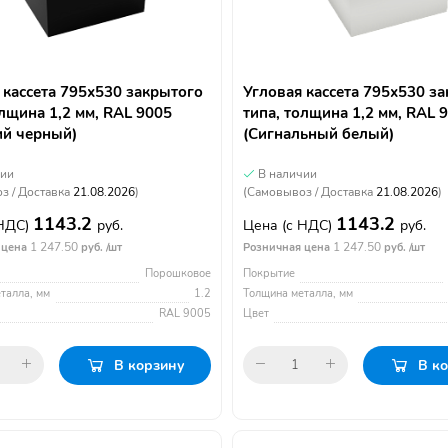
 кассета 795х530 закрытого
Угловая кассета 795х530 з
олщина 1,2 мм, RAL 9005
типа, толщина 1,2 мм, RAL 
ий черный)
(Сигнальный белый)
чии
В наличии
з / Доставка
21.08.2026
)
(Самовывоз / Доставка
21.08.2026
)
1143.2
1143.2
 НДС)
руб.
Цена
(с НДС)
руб.
1 247.50
1 247.50
 цена
руб. /шт
Розничная цена
руб. /шт
Порошковое
Покрытие
талла, мм
1.2
Толщина металла, мм
RAL 9005
Цвет
В корзину
В к