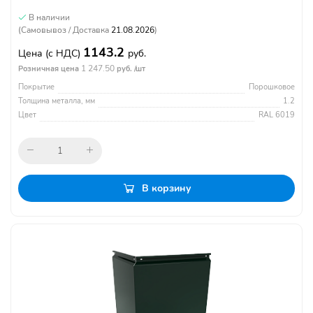
В наличии
(Самовывоз / Доставка
21.08.2026
)
1143.2
Цена
(с НДС)
руб.
1 247.50
Розничная цена
руб. /шт
Покрытие
Порошковое
Толщина металла, мм
1.2
Цвет
RAL 6019
В корзину