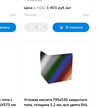
В наличии
1 401
Цена
(с НДС)
руб. /шт
Цинк
Покрытие
Цинк
орзину
В корзину
 типа с
Угловая кассета 795х530 закрытого
5Х575 мм
типа, толщина 1,2 мм, все цвета RAL