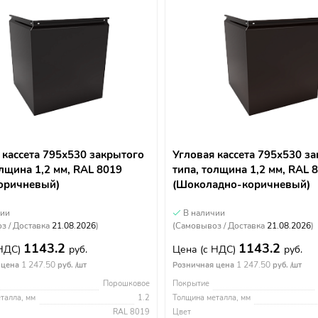
 кассета 795х530 закрытого
Угловая кассета 795х530 з
олщина 1,2 мм, RAL 8019
типа, толщина 1,2 мм, RAL 
оричневый)
(Шоколадно-коричневый)
чии
В наличии
з / Доставка
21.08.2026
)
(Самовывоз / Доставка
21.08.2026
)
1143.2
1143.2
 НДС)
руб.
Цена
(с НДС)
руб.
1 247.50
1 247.50
 цена
руб. /шт
Розничная цена
руб. /шт
Порошковое
Покрытие
талла, мм
1.2
Толщина металла, мм
RAL 8019
Цвет