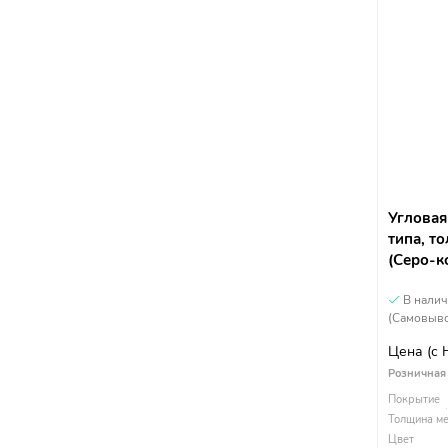
Угловая
типа, т
(Серо-к
В нали
(Самовыво
Цена
(с
Розничная
Покрытие
Толщина ме
Цвет