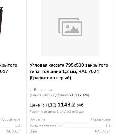
акрытого
Угловая кассета 795х530 закрытого
8017
типа, толщина 1,2 мм, RAL 7024
(Графитово серый)
В наличии
(Самовывоз / Доставка
21.08.2026
)
1143.2
Цена
(с НДС)
руб.
1 247.50
Розничная цена
руб. /шт
Порошковое
Покрытие
Порошковое
1.2
Толщина металла, мм
1.2
RAL 8017
Цвет
RAL 7024