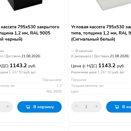
 кассета 795х530 закрытого
Угловая кассета 795х530 з
олщина 1,2 мм, RAL 9005
типа, толщина 1,2 мм, RAL 
ий черный)
(Сигнальный белый)
чии
В наличии
з / Доставка
21.08.2026
)
(Самовывоз / Доставка
21.08.2026
)
1143.2
1143.2
 НДС)
руб.
Цена
(с НДС)
руб.
1 247.50
1 247.50
 цена
руб. /шт
Розничная цена
руб. /шт
Порошковое
Покрытие
талла, мм
1.2
Толщина металла, мм
RAL 9005
Цвет
В корзину
В к