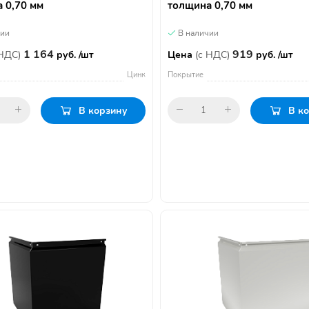
 0,70 мм
толщина 0,70 мм
чии
В наличии
1 164
919
 НДС)
руб. /шт
Цена
(с НДС)
руб. /шт
Цинк
Покрытие
В корзину
В к