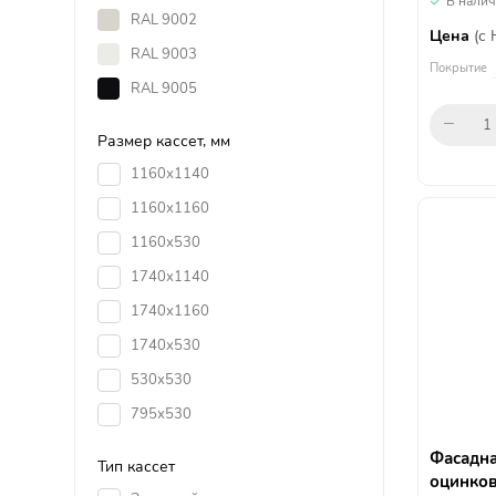
В нали
RAL 9002
Цена
(с
RAL 9003
Покрытие
RAL 9005
Размер кассет, мм
1160х1140
1160х1160
1160х530
1740х1140
1740х1160
1740х530
530х530
795х530
Фасадна
Тип кассет
оцинков