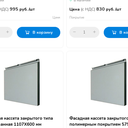
чии
В наличии
995
830
 НДС)
руб. /шт
Цена
(с НДС)
руб. /шт
Цинк
Покрытие
В корзину
В к
я кассета закрытого типа
Фасадная кассета закрытого
анная 1107Х600 мм
полимерным покрытием 57