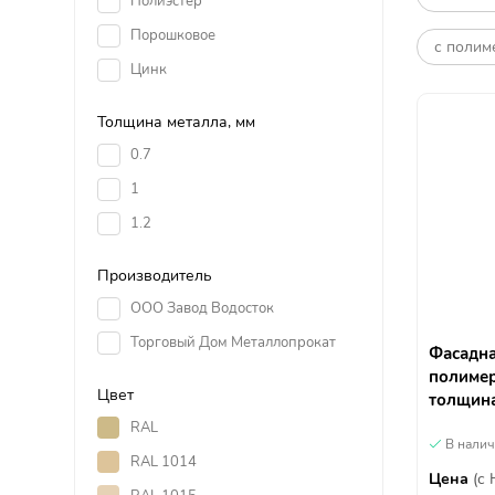
Полиэстер
Порошковое
с полим
Цинк
Толщина металла, мм
0.7
1
1.2
Производитель
ООО Завод Водосток
Торговый Дом Металлопрокат
Фасадна
полиме
Цвет
толщина
RAL
В нали
RAL 1014
Цена
(с