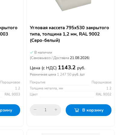
акрытого
Угловая кассета 795х530 закрытого
9003
типа, толщина 1,2 мм, RAL 9002
(Серо-белый)
В наличии
(Самовывоз / Доставка
21.08.2026
)
1143.2
Цена
(с НДС)
руб.
1 247.50
Розничная цена
руб. /шт
Порошковое
Покрытие
Порошковое
1.2
Толщина металла, мм
1.2
RAL 9003
Цвет
RAL 9002
орзину
В корзину