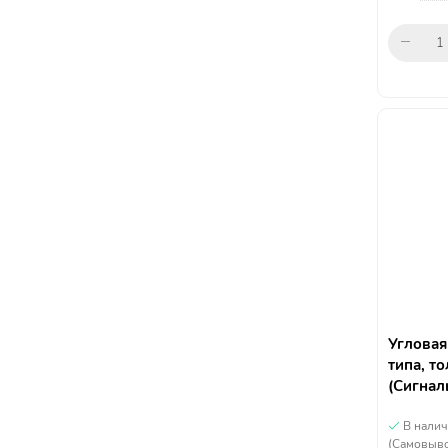
Угловая
типа, т
(Сигнал
В нали
(Самовыво