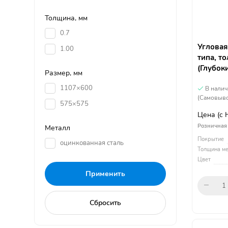
Толщина, мм
0.7
Угловая
1.00
типа, т
(Глубок
Размер, мм
1107×600
В нали
(Самовыво
575×575
Цена
(с
Розничная
Металл
Покрытие
оцинкованная сталь
Толщина ме
Цвет