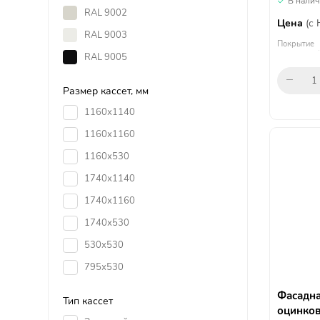
В нали
RAL 9002
Цена
(с
RAL 9003
Покрытие
RAL 9005
Размер кассет, мм
1160х1140
1160х1160
1160х530
1740х1140
1740х1160
1740х530
530х530
795х530
Фасадна
Тип кассет
оцинков