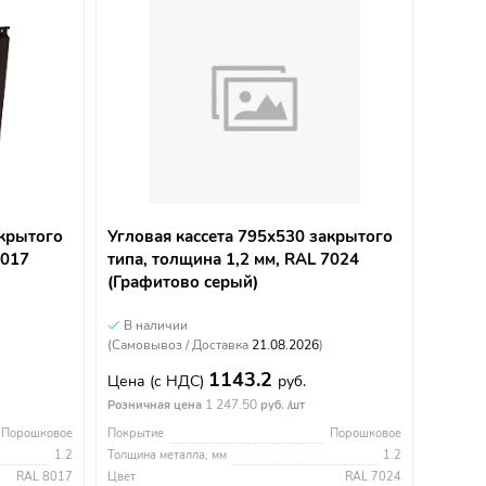
акрытого
Угловая кассета 795х530 закрытого
8017
типа, толщина 1,2 мм, RAL 7024
(Графитово серый)
В наличии
(Самовывоз / Доставка
21.08.2026
)
1143.2
Цена
(с НДС)
руб.
1 247.50
Розничная цена
руб. /шт
Порошковое
Покрытие
Порошковое
1.2
Толщина металла, мм
1.2
RAL 8017
Цвет
RAL 7024