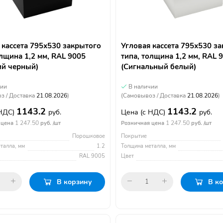
 кассета 795х530 закрытого
Угловая кассета 795х530 з
олщина 1,2 мм, RAL 9005
типа, толщина 1,2 мм, RAL 
ий черный)
(Сигнальный белый)
чии
В наличии
з / Доставка
21.08.2026
)
(Самовывоз / Доставка
21.08.2026
)
1143.2
1143.2
 НДС)
руб.
Цена
(с НДС)
руб.
1 247.50
1 247.50
 цена
руб. /шт
Розничная цена
руб. /шт
Порошковое
Покрытие
талла, мм
1.2
Толщина металла, мм
RAL 9005
Цвет
В корзину
В к