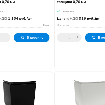
 0,70 мм
толщина 0,70 мм
чии
В наличии
1 164
919
 НДС)
руб. /шт
Цена
(с НДС)
руб. /шт
Цинк
Покрытие
В корзину
В к