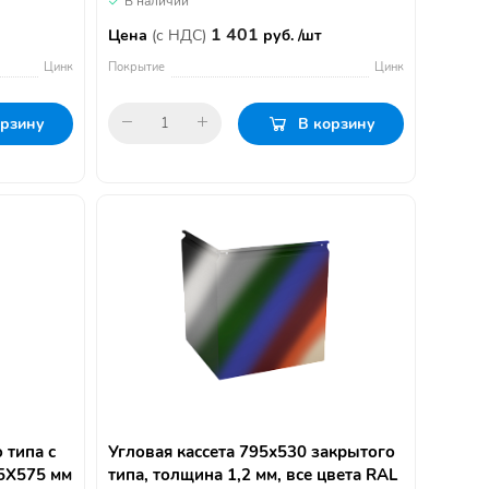
В наличии
1 401
Цена
(с НДС)
руб. /шт
Цинк
Покрытие
Цинк
орзину
В корзину
 типа с
Угловая кассета 795х530 закрытого
5Х575 мм
типа, толщина 1,2 мм, все цвета RAL