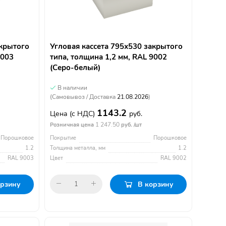
акрытого
Угловая кассета 795х530 закрытого
9003
типа, толщина 1,2 мм, RAL 9002
(Серо-белый)
В наличии
(Самовывоз / Доставка
21.08.2026
)
1143.2
Цена
(с НДС)
руб.
1 247.50
Розничная цена
руб. /шт
Порошковое
Покрытие
Порошковое
1.2
Толщина металла, мм
1.2
RAL 9003
Цвет
RAL 9002
орзину
В корзину