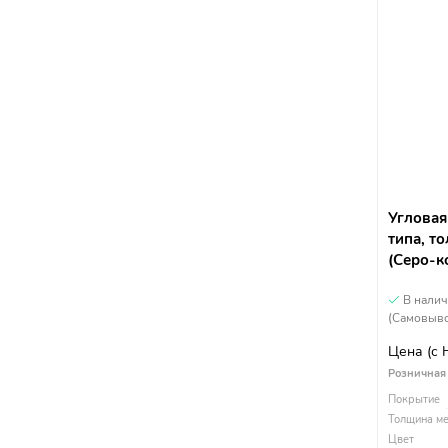
Угловая
типа, т
(Серо-к
В нали
(Самовыво
Цена
(с
Розничная
Покрытие
Толщина ме
Цвет