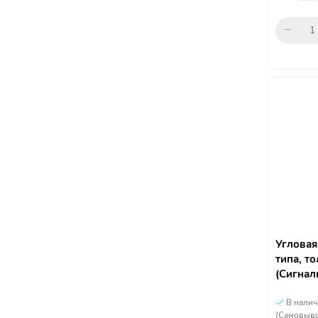
Угловая
типа, т
(Сигнал
В нали
(Самовыво