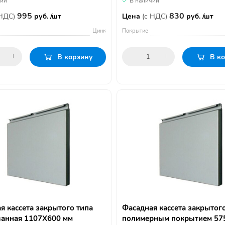
чии
В наличии
995
830
 НДС)
руб. /шт
Цена
(с НДС)
руб. /шт
Цинк
Покрытие
В корзину
В к
я кассета закрытого типа
Фасадная кассета закрытого
анная 1107Х600 мм
полимерным покрытием 57