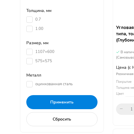
Толщина, мм
0.7
Угловая
1.00
типа, т
(Глубок
Размер, мм
1107×600
В нали
(Самовыво
575×575
Цена
(с
Розничная
Металл
Покрытие
оцинкованная сталь
Толщина ме
Цвет