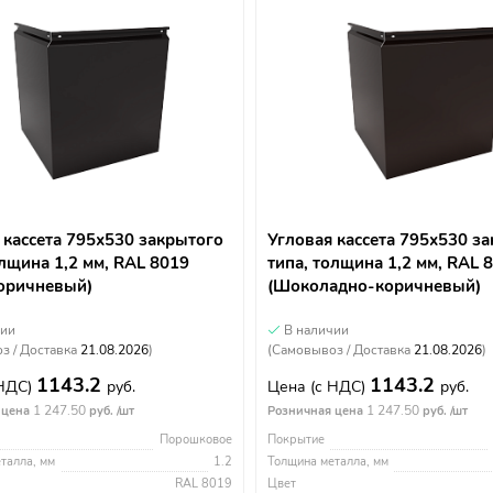
 кассета 795х530 закрытого
Угловая кассета 795х530 з
олщина 1,2 мм, RAL 8019
типа, толщина 1,2 мм, RAL 
оричневый)
(Шоколадно-коричневый)
чии
В наличии
з / Доставка
21.08.2026
)
(Самовывоз / Доставка
21.08.2026
)
1143.2
1143.2
 НДС)
руб.
Цена
(с НДС)
руб.
1 247.50
1 247.50
 цена
руб. /шт
Розничная цена
руб. /шт
Порошковое
Покрытие
талла, мм
1.2
Толщина металла, мм
RAL 8019
Цвет