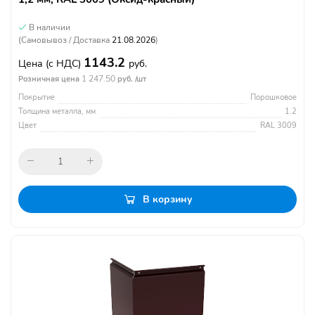
В наличии
(Самовывоз / Доставка
21.08.2026
)
1143.2
Цена
(с НДС)
руб.
1 247.50
Розничная цена
руб. /шт
Покрытие
Порошковое
Толщина металла, мм
1.2
Цвет
RAL 3009
В корзину