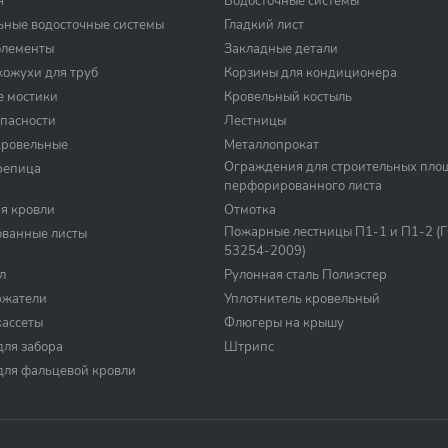
я
Водосточные системы
ьные водосточные системы
Гладкий лист
элементы
Закладные детали
ожухи для труб
Корзины для кондиционера
е мостики
Кровельный костыль
пасности
Лестницы
кровельные
Металлопрокат
Ограждения для строительных пло
репица
перфорированного листа
я кровли
Отмотка
Пожарные лестницы П1-1 и П1-2 (
ванные листы
53254-2009)
л
Рулонная сталь Полиэстер
ржатели
Уплотнитель кровельный
кассеты
Флюгеры на крышу
для забора
Штрипс
для фальцевой кровли