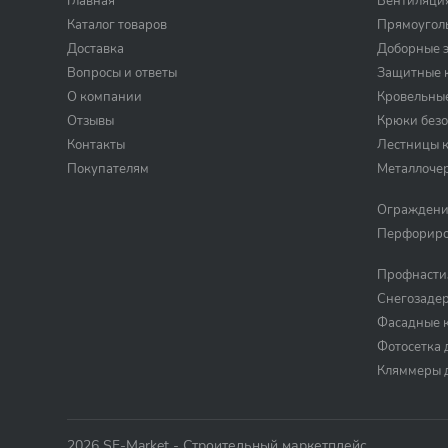
Главная
Вентиляци
Каталог товаров
Прямоугол
Доставка
Доборные 
Вопросы и ответы
Защитные к
О компании
Кровельны
Отзывы
Крюки безо
Контакты
Лестницы 
Покупателям
Металлоче
Ограждени
Перфориро
Профнасти
Снегозаде
Фасадные 
Фотосетка 
Кляммеры 
2026 SF-Market - Строительный маркетплейс