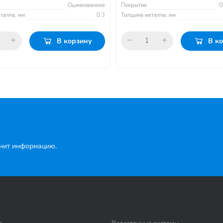
Оцинкованное
Покрытие
О
талла, мм
0.3
Толщина металла, мм
В корзину
В к
чнит информацию.