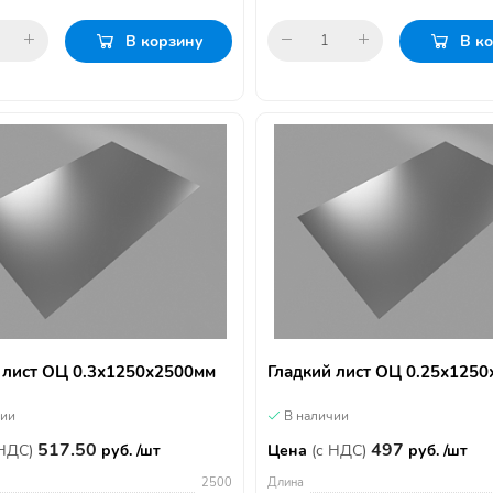
В корзину
В к
 лист ОЦ 0.3х1250х2500мм
Гладкий лист ОЦ 0.25х125
чии
В наличии
517.50
497
 НДС)
руб. /шт
Цена
(с НДС)
руб. /шт
2500
Длина