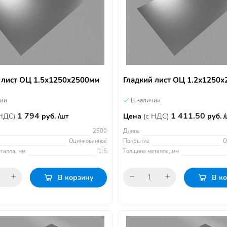
 лист ОЦ 1.5х1250х2500мм
Гладкий лист ОЦ 1.2х1250
чии
В наличии
1 794
1 411.50
 НДС)
руб. /шт
Цена
(с НДС)
руб. 
2500
Длина
Оцинкованное
Покрытие
О
талла, мм
1.5
Толщина металла, мм
В корзину
В к