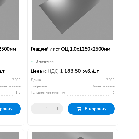
х2500мм
Гладкий лист ОЦ 1.0х1250х2500мм
В наличии
1 183.50
/шт
Цена
(с НДС)
руб. /шт
2500
Длина
2500
цинкованное
Покрытие
Оцинкованное
1.2
Толщина металла, мм
1
орзину
В корзину