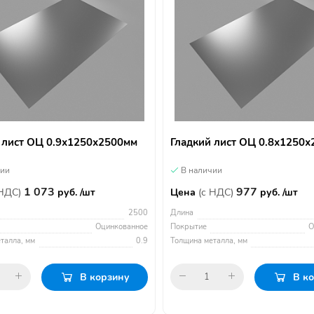
 лист ОЦ 0.9х1250х2500мм
Гладкий лист ОЦ 0.8х1250
чии
В наличии
1 073
977
 НДС)
руб. /шт
Цена
(с НДС)
руб. /шт
2500
Длина
Оцинкованное
Покрытие
О
талла, мм
0.9
Толщина металла, мм
В корзину
В к