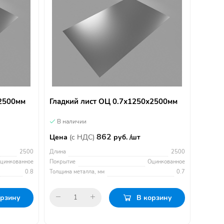
х2500мм
Гладкий лист ОЦ 0.7х1250х2500мм
В наличии
862
Цена
(с НДС)
руб. /шт
2500
Длина
2500
цинкованное
Покрытие
Оцинкованное
0.8
Толщина металла, мм
0.7
орзину
В корзину