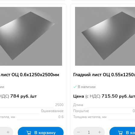
 лист ОЦ 0.6х1250х2500мм
Гладкий лист ОЦ 0.55х125
чии
В наличии
784
715.50
 НДС)
руб. /шт
Цена
(с НДС)
руб. /ш
2500
Длина
Оцинкованное
Покрытие
О
талла, мм
0.6
Толщина металла, мм
В корзину
В к