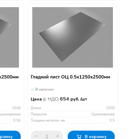
0х2500мм
Гладкий лист ОЦ 0.5х1250х2500мм
В наличии
654
т
Цена
(с НДС)
руб. /шт
2500
Длина
2500
цинкованное
Покрытие
Оцинкованное
0.55
Толщина металла, мм
0.5
орзину
В корзину