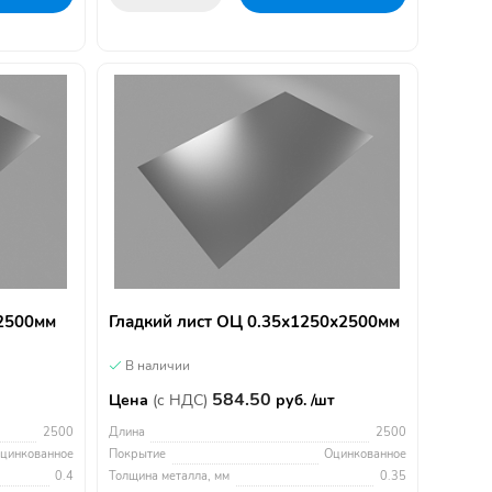
х2500мм
Гладкий лист ОЦ 0.35х1250х2500мм
В наличии
584.50
Цена
(с НДС)
руб. /шт
2500
Длина
2500
цинкованное
Покрытие
Оцинкованное
0.4
Толщина металла, мм
0.35