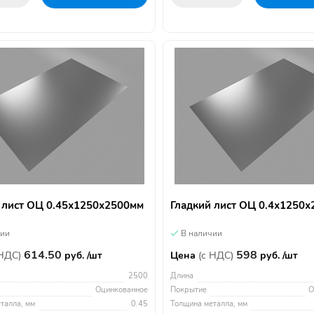
 лист ОЦ 0.45х1250х2500мм
Гладкий лист ОЦ 0.4х1250
чии
В наличии
614.50
598
 НДС)
руб. /шт
Цена
(с НДС)
руб. /шт
2500
Длина
Оцинкованное
Покрытие
О
талла, мм
0.45
Толщина металла, мм