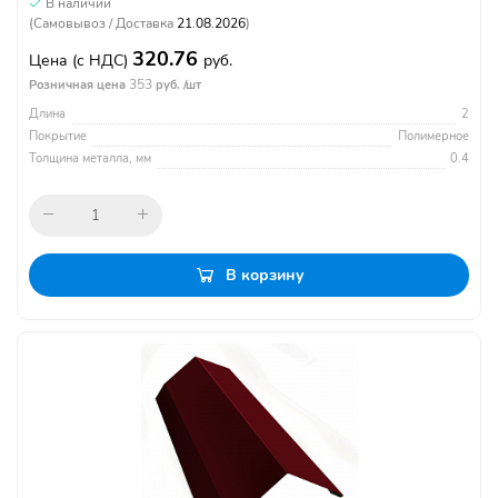
В наличии
(Самовывоз / Доставка
21.08.2026
)
320.76
Цена
(с НДС)
руб.
353
Розничная цена
руб. /шт
Длина
2
Покрытие
Полимерное
Толщина металла, мм
0.4
В корзину