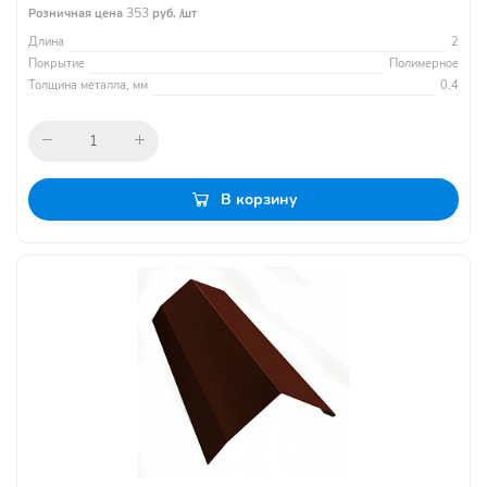
353
Розничная цена
руб. /шт
Длина
2
Покрытие
Полимерное
Толщина металла, мм
0.4
В корзину