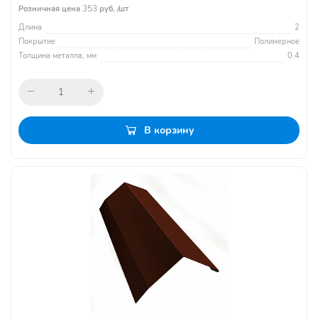
353
Розничная цена
руб. /шт
Длина
2
Покрытие
Полимерное
Толщина металла, мм
0.4
В корзину