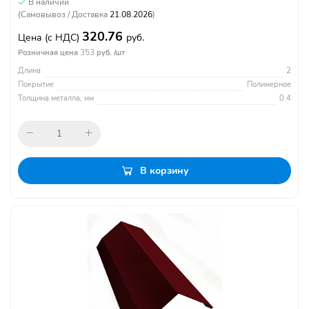
В наличии
(Самовывоз / Доставка
21.08.2026
)
320.76
Цена
(с НДС)
руб.
353
Розничная цена
руб. /шт
Длина
2
Покрытие
Полимерное
Толщина металла, мм
0.4
В корзину