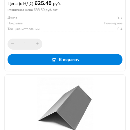
625.48
Цена
(с НДС)
руб.
688.50
Розничная цена
руб. /шт
Длина
2.5
Покрытие
Полимерное
Толщина металла, мм
0.4
В корзину