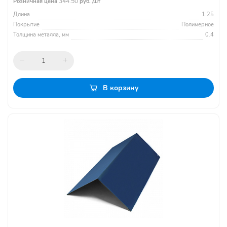
344.50
Розничная цена
руб. /шт
Длина
1.25
Покрытие
Полимерное
Толщина металла, мм
0.4
В корзину