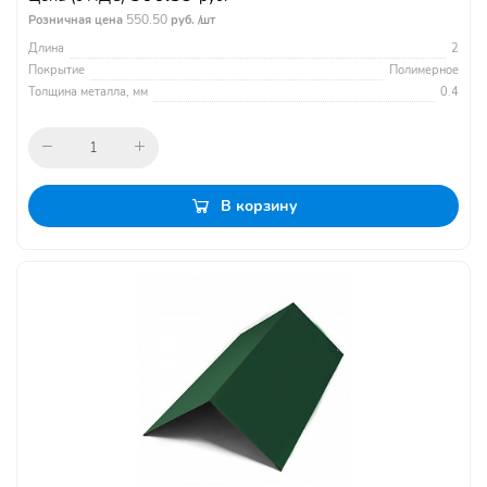
550.50
Розничная цена
руб. /шт
Длина
2
Покрытие
Полимерное
Толщина металла, мм
0.4
В корзину