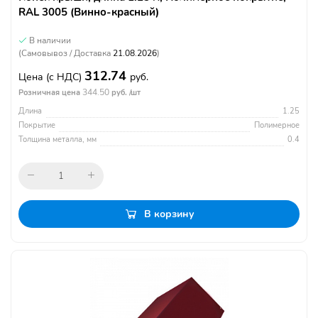
RAL 3005 (Винно-красный)
В наличии
(Самовывоз / Доставка
21.08.2026
)
312.74
Цена
(с НДС)
руб.
344.50
Розничная цена
руб. /шт
Длина
1.25
Покрытие
Полимерное
Толщина металла, мм
0.4
В корзину