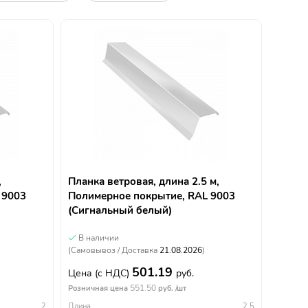
,
Планка ветровая, длина 2.5 м,
 9003
Полимерное покрытие, RAL 9003
(Сигнальный белый)
В наличии
(Самовывоз / Доставка
21.08.2026
)
501.19
Цена
(с НДС)
руб.
551.50
Розничная цена
руб. /шт
2
Длина
2.5