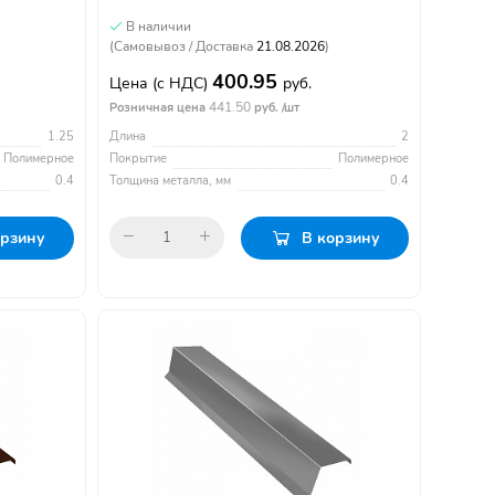
В наличии
(Самовывоз / Доставка
21.08.2026
)
400.95
Цена
(с НДС)
руб.
441.50
Розничная цена
руб. /шт
1.25
Длина
2
Полимерное
Покрытие
Полимерное
0.4
Толщина металла, мм
0.4
орзину
В корзину