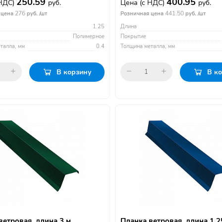
250.59
400.95
 НДС)
руб.
Цена
(с НДС)
руб.
276
441.50
 цена
руб. /шт
Розничная цена
руб. /шт
1.25
Длина
Полимерное
Покрытие
талла, мм
0.4
Толщина металла, мм
В корзину
В к
ветровая, длина 3 м,
Планка ветровая, длина 1.2