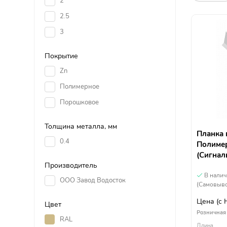
2
2.5
3
Покрытие
Zn
Полимерное
Порошковое
Толщина металла, мм
Планка 
0.4
Полимер
(Сигнал
Производитель
В нали
ООО Завод Водосток
(Самовыво
Цена
(с
Цвет
Розничная
RAL
Длина