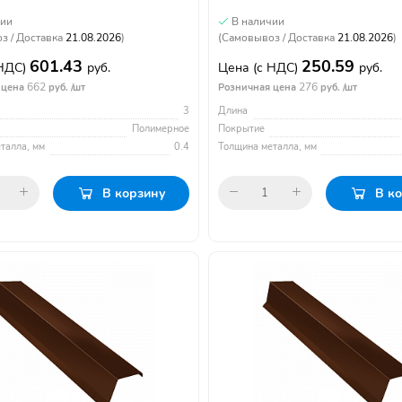
чии
В наличии
з / Доставка
21.08.2026
)
(Самовывоз / Доставка
21.08.2026
)
601.43
250.59
 НДС)
руб.
Цена
(с НДС)
руб.
662
276
 цена
руб. /шт
Розничная цена
руб. /шт
3
Длина
Полимерное
Покрытие
талла, мм
0.4
Толщина металла, мм
В корзину
В к