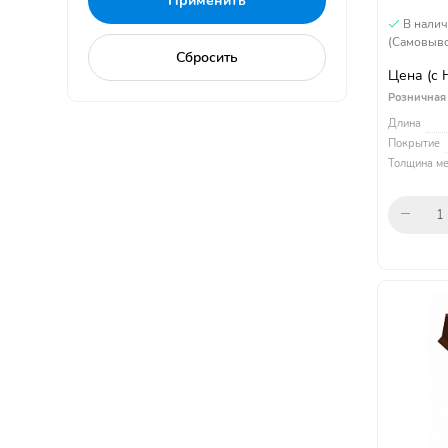
В нали
(Самовыво
Цена
(с
Розничная
Длина
Покрытие
Толщина ме