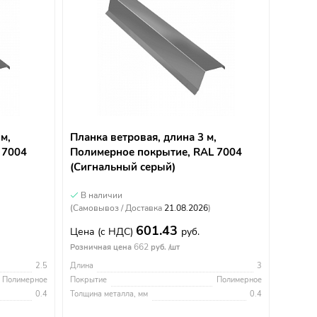
 м,
Планка ветровая, длина 3 м,
 7004
Полимерное покрытие, RAL 7004
(Сигнальный серый)
В наличии
(Самовывоз / Доставка
21.08.2026
)
601.43
Цена
(с НДС)
руб.
662
Розничная цена
руб. /шт
2.5
Длина
3
Полимерное
Покрытие
Полимерное
0.4
Толщина металла, мм
0.4