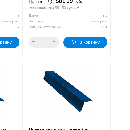
501.19
Цена
(с НДС)
руб.
551.50
Розничная цена
руб. /шт
2
Длина
2.5
Полимерное
Покрытие
Полимерное
0.4
Толщина металла, мм
0.4
орзину
В корзину
5 м,
Планка ветровая, длина 2 м,