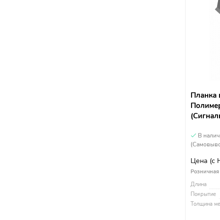
Планка 
Полимер
(Сигнал
В нали
(Самовыво
Цена
(с
Розничная
Длина
Покрытие
Толщина ме