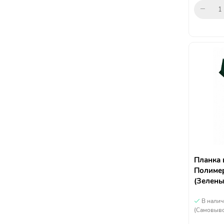
Планка 
Полимер
(Зелены
В нали
(Самовыво