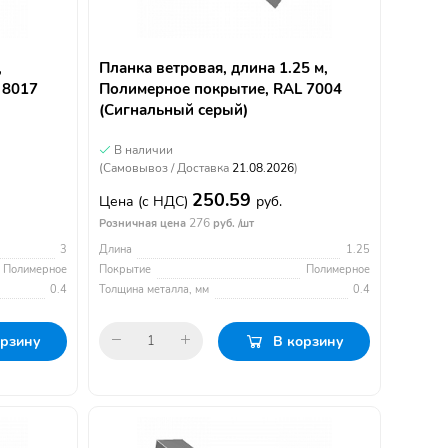
,
Планка ветровая, длина 1.25 м,
 8017
Полимерное покрытие, RAL 7004
(Сигнальный серый)
В наличии
(Самовывоз / Доставка
21.08.2026
)
250.59
Цена
(с НДС)
руб.
276
Розничная цена
руб. /шт
3
Длина
1.25
Полимерное
Покрытие
Полимерное
0.4
Толщина металла, мм
0.4
орзину
В корзину