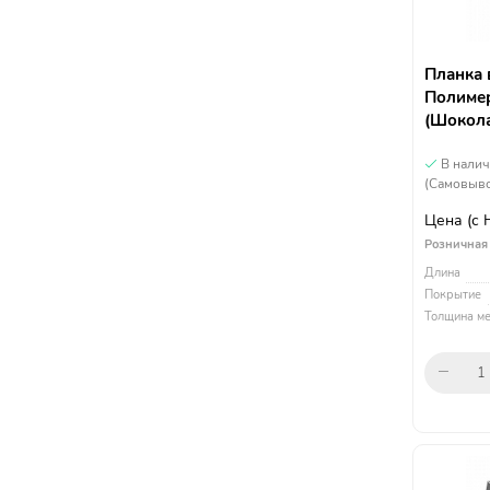
Планка 
Полимер
(Шокол
В нали
(Самовыво
Цена
(с
Розничная
Длина
Покрытие
Толщина ме