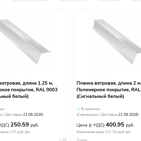
ветровая, длина 1.25 м,
Планка ветровая, длина 2 м
ное покрытие, RAL 9003
Полимерное покрытие, RAL
ьный белый)
(Сигнальный белый)
чии
В наличии
з / Доставка
21.08.2026
)
(Самовывоз / Доставка
21.08.2026
)
250.59
400.95
 НДС)
руб.
Цена
(с НДС)
руб.
276
441.50
 цена
руб. /шт
Розничная цена
руб. /шт
1.25
Длина