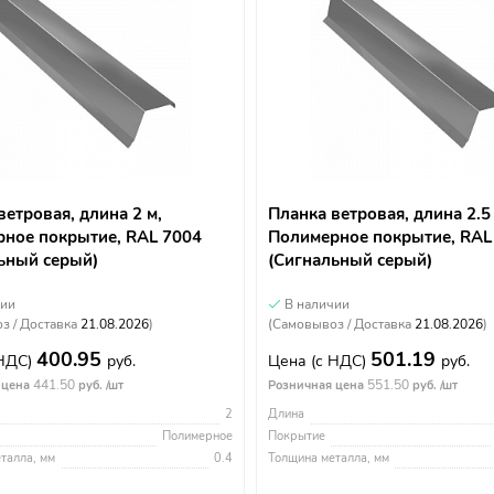
ветровая, длина 2 м,
Планка ветровая, длина 2.5
ное покрытие, RAL 7004
Полимерное покрытие, RAL
ьный серый)
(Сигнальный серый)
чии
В наличии
з / Доставка
21.08.2026
)
(Самовывоз / Доставка
21.08.2026
)
400.95
501.19
 НДС)
руб.
Цена
(с НДС)
руб.
441.50
551.50
 цена
руб. /шт
Розничная цена
руб. /шт
2
Длина
Полимерное
Покрытие
талла, мм
0.4
Толщина металла, мм