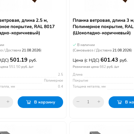
ветровая, длина 2.5 м,
Планка ветровая, длина 3 м
ное покрытие, RAL 8017
Полимерное покрытие, RAL
адно-коричневый)
(Шоколадно-коричневый)
чии
В наличии
з / Доставка
21.08.2026
)
(Самовывоз / Доставка
21.08.2026
)
501.19
601.43
 НДС)
руб.
Цена
(с НДС)
руб.
551.50
662
 цена
руб. /шт
Розничная цена
руб. /шт
2.5
Длина
Полимерное
Покрытие
талла, мм
0.4
Толщина металла, мм
В корзину
В к