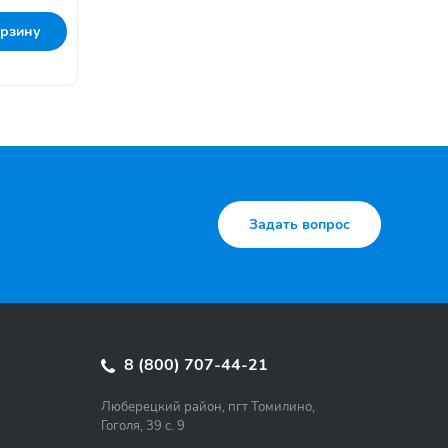
орзину
Задать вопрос
8 (800) 707-44-21
Люберецкий район, пгт Томилино,
Гоголя, 39 с. 9