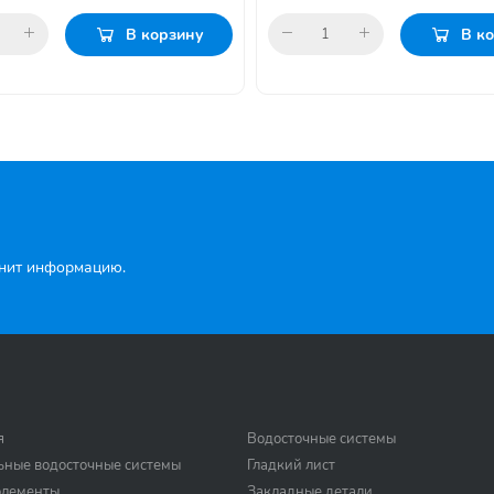
В корзину
В к
чнит информацию.
я
Водосточные системы
ьные водосточные системы
Гладкий лист
элементы
Закладные детали