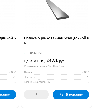
 длиной 6
Полоса оцинкованная 5х40 длиной 6
м
В наличии
247.1
Цена
(с НДС)
руб.
276.50
Розничная цена
руб. /м
6000
Длина
6000
Zn
Покрытие
Zn
5
Толщина металла, мм
5
орзину
В корзину