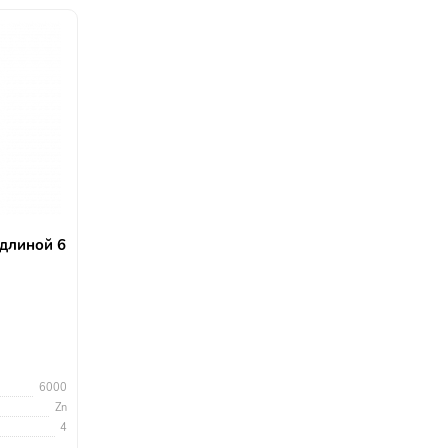
 длиной 6
6000
Zn
4