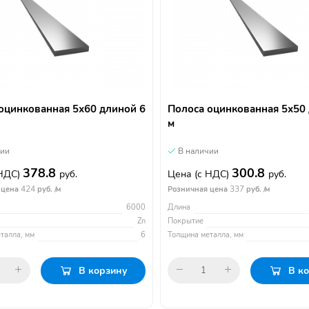
оцинкованная 5х60 длиной 6
Полоса оцинкованная 5х50
м
чии
В наличии
378.8
300.8
 НДС)
руб.
Цена
(с НДС)
руб.
424
337
 цена
руб. /м
Розничная цена
руб. /м
6000
Длина
Zn
Покрытие
талла, мм
6
Толщина металла, мм
В корзину
В к