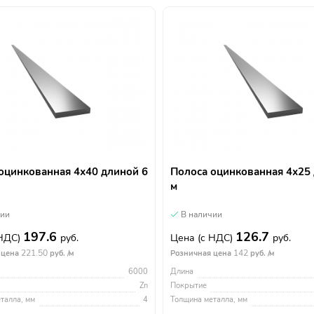
оцинкованная 4х40 длиной 6
Полоса оцинкованная 4х25
м
чии
В наличии
197.6
126.7
 НДС)
руб.
Цена
(с НДС)
руб.
221.50
142
 цена
руб. /м
Розничная цена
руб. /м
6000
Длина
Zn
Покрытие
талла, мм
4
Толщина металла, мм