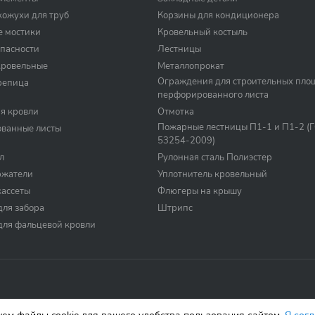
ожухи для труб
Корзины для кондиционера
е мостики
Кровельный костыль
пасности
Лестницы
кровельные
Металлопрокат
Ограждения для строительных пло
репица
перфорированного листа
я кровли
Отмотка
Пожарные лестницы П1-1 и П1-2 (
ванные листы
53254-2009)
л
Рулонная сталь Полиэстер
ржатели
Уплотнитель кровельный
кассеты
Флюгеры на крышу
для забора
Штрипс
для фальцевой кровли