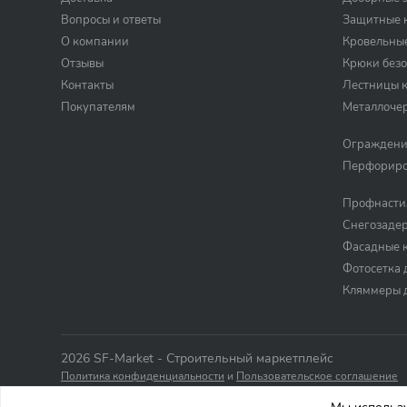
Вопросы и ответы
Защитные к
О компании
Кровельны
Отзывы
Крюки безо
Контакты
Лестницы 
Покупателям
Металлоче
Ограждени
Перфориро
Профнасти
Снегозаде
Фасадные 
Фотосетка 
Кляммеры 
2026 SF-Market - Строительный маркетплейс
Политика конфиденциальности
и
Пользовательское соглашение