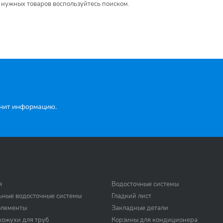
 нужных товаров воспользуйтесь поиском.
чнит информацию.
я
Водосточные системы
ьные водосточные системы
Гладкий лист
элементы
Закладные детали
ожухи для труб
Корзины для кондиционера