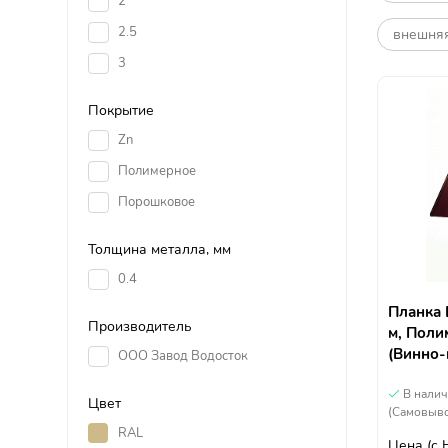
2
2.5
внешня
3
Покрытие
Zn
Полимерное
Порошковое
Толщина металла, мм
0.4
Планка 
Производитель
м, Поли
(Винно-
ООО Завод Водосток
В нали
Цвет
(Самовыво
RAL
Цена
(с