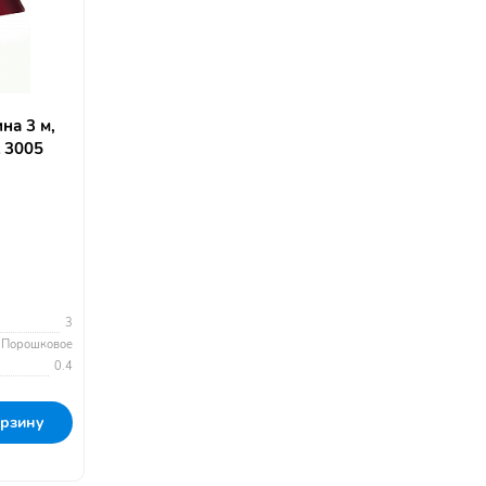
на 3 м,
 3005
3
Порошковое
0.4
орзину