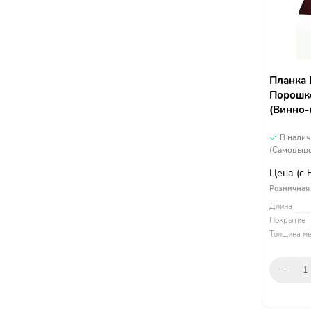
Планка 
Порошко
(Винно-
В нали
(Самовыво
Цена
(с
Розничная
Длина
Покрытие
Толщина ме