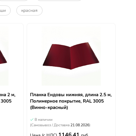
ыши
красная
на 2 м,
Планка Ендовы нижняя, длина 2.5 м,
 3005
Полимерное покрытие, RAL 3005
(Винно-красный)
В наличии
(Самовывоз / Доставка
21.08.2026
)
1146.41
Цена
(с НДС)
руб.