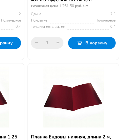
1 261.50
Розничная цена
руб. /шт
2
Длина
2.5
Полимерное
Покрытие
Полимерное
0.4
Толщина металла, мм
0.4
орзину
В корзину
на 1.25
Планка Ендовы нижняя, длина 2 м,