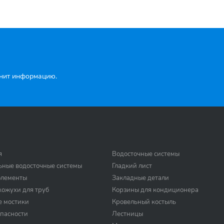
чнит информацию.
я
Водосточные системы
ьные водосточные системы
Гладкий лист
элементы
Закладные детали
ожухи для труб
Корзины для кондиционера
е мостики
Кровельный костыль
пасности
Лестницы