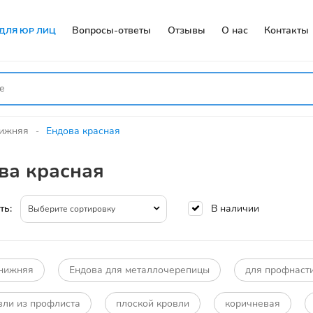
Вопросы-ответы
Отзывы
О нас
Контакты
ДЛЯ ЮР ЛИЦ
нижняя
Ендова красная
ва красная
В наличии
ть:
Выберите сортировку
 нижняя
Ендова для металлочерепицы
для профнаст
вли из профлиста
плоской кровли
коричневая