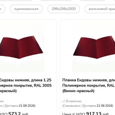
я
оцинкованная
298х298х2000
вальмовой кр
Ендовы нижняя, длина 1.25
Планка Ендовы нижняя, дли
мерное покрытие, RAL 3005
Полимерное покрытие, RAL
красный)
(Винно-красный)
чии
В наличии
з / Доставка
21.08.2026
)
(Самовывоз / Доставка
21.08.2026
)
573.2
917.13
 НДС)
руб.
Цена
(с НДС)
руб.