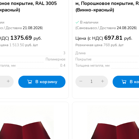
ное покрытие, RAL 3005
м, Порошковое покрытие, 
красный)
(Винно-красный)
чии
В наличии
з / Доставка
21.08.2026
)
(Самовывоз / Доставка
24.08.2026
)
1375.69
697.81
 НДС)
руб.
Цена
(с НДС)
руб.
1 513.50
768
 цена
руб. /шт
Розничная цена
руб. /шт
3
Длина
Полимерное
Покрытие
талла, мм
0.4
Толщина металла, мм
В корзину
В к