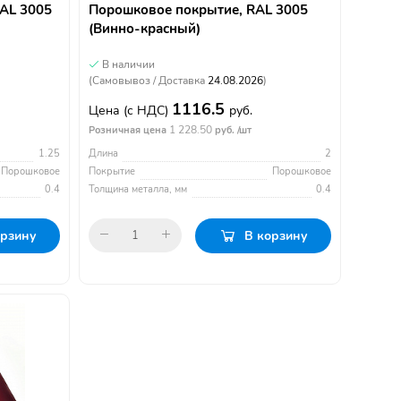
RAL 3005
Порошковое покрытие, RAL 3005
(Винно-красный)
В наличии
(Самовывоз / Доставка
24.08.2026
)
1116.5
Цена
(с НДС)
руб.
1 228.50
Розничная цена
руб. /шт
1.25
Длина
2
Порошковое
Покрытие
Порошковое
0.4
Толщина металла, мм
0.4
орзину
В корзину