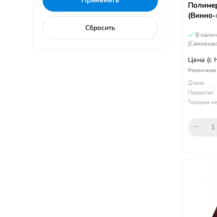
Полимер
(Винно-
В нали
(Самовыво
Цена
(с
Розничная
Длина
Покрытие
Толщина ме