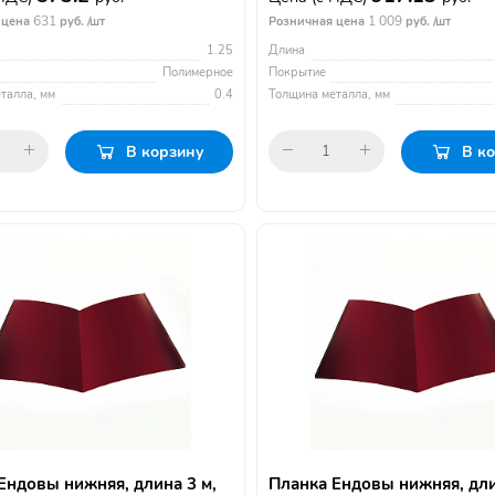
631
1 009
 цена
руб. /шт
Розничная цена
руб. /шт
1.25
Длина
Полимерное
Покрытие
талла, мм
0.4
Толщина металла, мм
В корзину
В к
Ендовы нижняя, длина 3 м,
Планка Ендовы нижняя, дли