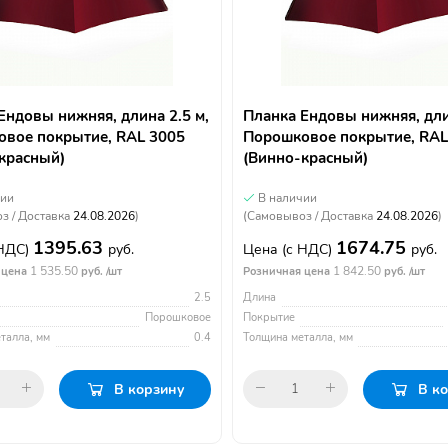
Ендовы нижняя, длина 2.5 м,
Планка Ендовы нижняя, дли
вое покрытие, RAL 3005
Порошковое покрытие, RAL
красный)
(Винно-красный)
чии
В наличии
з / Доставка
24.08.2026
)
(Самовывоз / Доставка
24.08.2026
)
1395.63
1674.75
 НДС)
руб.
Цена
(с НДС)
руб.
1 535.50
1 842.50
 цена
руб. /шт
Розничная цена
руб. /шт
2.5
Длина
Порошковое
Покрытие
талла, мм
0.4
Толщина металла, мм
В корзину
В к