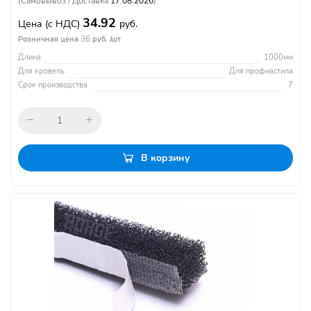
(Самовывоз / Доставка
17.08.2026
)
34.92
Цена
(с НДС)
руб.
36
Розничная цена
руб. /шт
Длина
1000мм
Для кровель
Для профнастила
Срок производства
7
В корзину