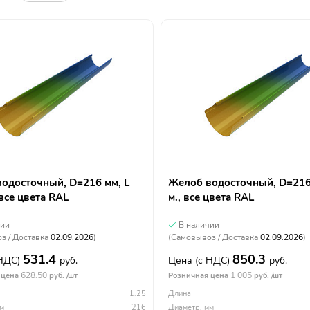
одосточный, D=216 мм, L
Желоб водосточный, D=216 
 все цвета RAL
м., все цвета RAL
чии
В наличии
з / Доставка
02.09.2026
)
(Самовывоз / Доставка
02.09.2026
)
531.4
850.3
 НДС)
руб.
Цена
(с НДС)
руб.
628.50
1 005
 цена
руб. /шт
Розничная цена
руб. /шт
1.25
Длина
м
216
Диаметр, мм