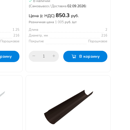
В наличии
(Самовывоз / Доставка
02.09.2026
)
850.3
Цена
(с НДС)
руб.
1 005
Розничная цена
руб. /шт
1.25
Длина
2
216
Диаметр, мм
216
Порошковое
Покрытие
Порошковое
орзину
В корзину