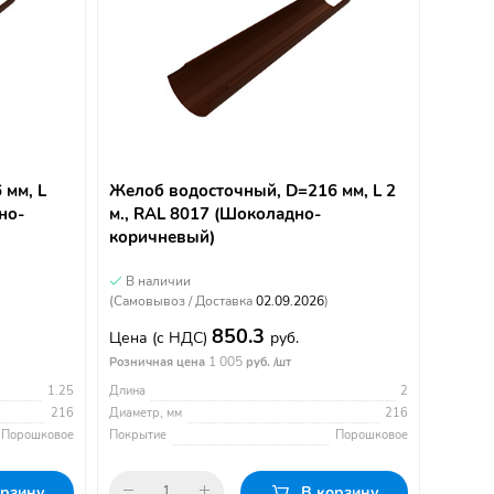
 мм, L
Желоб водосточный, D=216 мм, L 2
но-
м., RAL 8017 (Шоколадно-
коричневый)
В наличии
(Самовывоз / Доставка
02.09.2026
)
850.3
Цена
(с НДС)
руб.
1 005
Розничная цена
руб. /шт
1.25
Длина
2
216
Диаметр, мм
216
Порошковое
Покрытие
Порошковое
орзину
В корзину