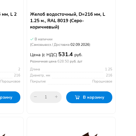
мм, L 2
Желоб водосточный, D=216 мм, L
1.25 м., RAL 8019 (Серо-
коричневый)
В наличии
(Самовывоз / Доставка
02.09.2026
)
531.4
Цена
(с НДС)
руб.
628.50
Розничная цена
руб. /шт
2
Длина
1.25
216
Диаметр, мм
216
Порошковое
Покрытие
Порошковое
орзину
В корзину