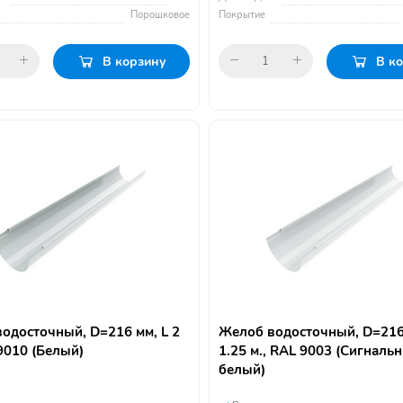
Порошковое
Покрытие
В корзину
В к
одосточный, D=216 мм, L 2
Желоб водосточный, D=216
 9010 (Белый)
1.25 м., RAL 9003 (Сигналь
белый)