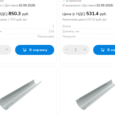
чии
В наличии
з / Доставка
02.09.2026
)
(Самовывоз / Доставка
02.09.2026
)
850.3
531.4
 НДС)
руб.
Цена
(с НДС)
руб.
1 005
628.50
 цена
руб. /шт
Розничная цена
руб. /шт
2
Длина
м
216
Диаметр, мм
Порошковое
Покрытие
В корзину
В к