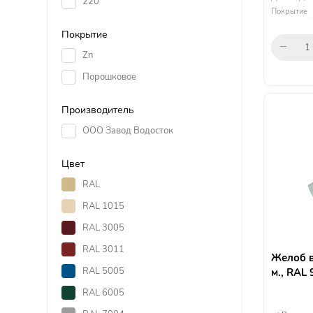
220
Покрытие
Покрытие
Zn
Порошковое
Производитель
ООО Завод Водосток
Цвет
RAL
RAL 1015
RAL 3005
RAL 3011
Желоб в
RAL 5005
м., RAL
RAL 6005