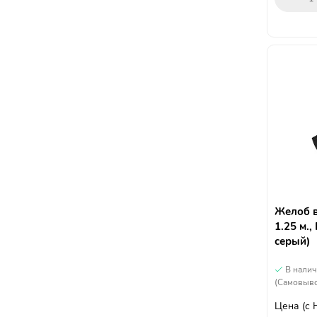
Желоб в
1.25 м.
серый)
В нали
(Самовыво
Цена
(с