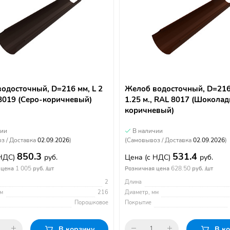
одосточный, D=216 мм, L 2
Желоб водосточный, D=216
 8019 (Серо-коричневый)
1.25 м., RAL 8017 (Шоколад
коричневый)
чии
В наличии
з / Доставка
02.09.2026
)
(Самовывоз / Доставка
02.09.2026
)
850.3
531.4
 НДС)
руб.
Цена
(с НДС)
руб.
1 005
628.50
 цена
руб. /шт
Розничная цена
руб. /шт
2
Длина
м
216
Диаметр, мм
Порошковое
Покрытие
В корзину
В к