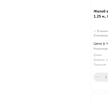
Желоб в
1.25 м.
В нали
(Самовыво
Цена
(с
Розничная
Длина
Диаметр, м
Покрытие