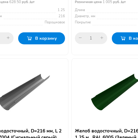
628.50
1 005
 цена
руб. /шт
Розничная цена
руб. /шт
1.25
Длина
м
216
Диаметр, мм
Порошковое
Покрытие
В корзину
В к
одосточный, D=216 мм, L 2
Желоб водосточный, D=216
 7004 (Сигнальный серый)
1.25 м., RAL 6005 (Зеленый