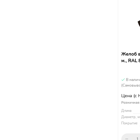
Желоб в
м., RAL
В нали
(Самовыво
Цена
(с
Розничная
Длина
Диаметр, м
Покрытие