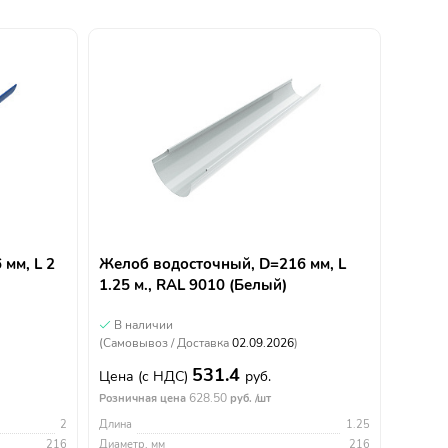
мм, L 2
Желоб водосточный, D=216 мм, L
1.25 м., RAL 9010 (Белый)
В наличии
(Самовывоз / Доставка
02.09.2026
)
531.4
Цена
(с НДС)
руб.
628.50
Розничная цена
руб. /шт
2
Длина
1.25
216
Диаметр, мм
216