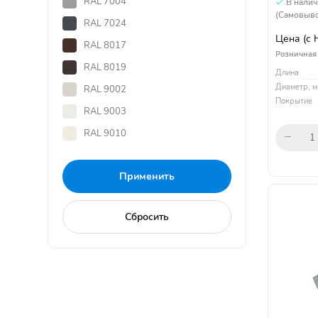
RAL 7004
В нали
(Самовыво
RAL 7024
Цена
(с
RAL 8017
Розничная
RAL 8019
Длина
Диаметр, м
RAL 9002
Покрытие
RAL 9003
RAL 9010