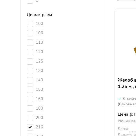
2
Диаметр, мм
100
106
110
120
125
130
Желоб в
140
1.25 м.,
150
160
В нали
(Самовыво
180
Цена
(с
200
Розничная
216
Длина
Диаметр, м