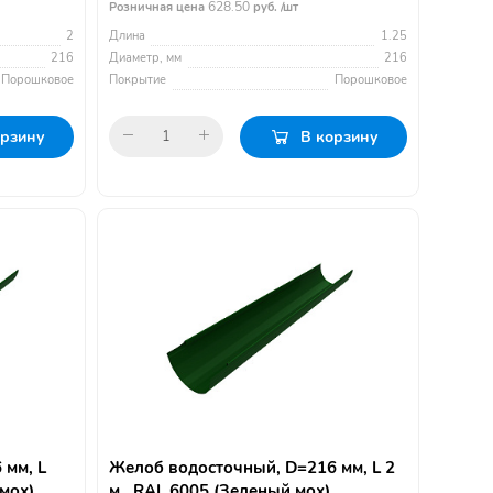
628.50
Розничная цена
руб. /шт
2
Длина
1.25
216
Диаметр, мм
216
Порошковое
Покрытие
Порошковое
орзину
В корзину
 мм, L
Желоб водосточный, D=216 мм, L 2
 мох)
м., RAL 6005 (Зеленый мох)