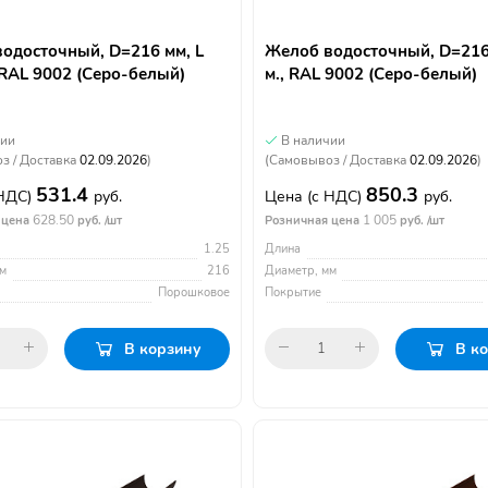
одосточный, D=216 мм, L
Желоб водосточный, D=216 
, RAL 9002 (Серо-белый)
м., RAL 9002 (Серо-белый)
чии
В наличии
з / Доставка
02.09.2026
)
(Самовывоз / Доставка
02.09.2026
)
531.4
850.3
 НДС)
руб.
Цена
(с НДС)
руб.
628.50
1 005
 цена
руб. /шт
Розничная цена
руб. /шт
1.25
Длина
м
216
Диаметр, мм
Порошковое
Покрытие
В корзину
В к