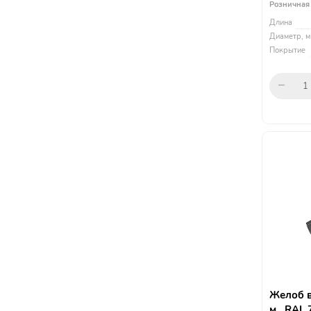
Розничная
Длина
Диаметр, м
Покрытие
Желоб в
м., RAL