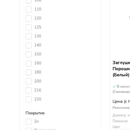
106
110
120
125
130
140
150
Заглушк
160
Порошко
180
(Белый)
200
В нали
216
(Самовыво
220
Цена
(с
Розничная
Покрытие
Диаметр, м
Zn
Покрытие
Цвет