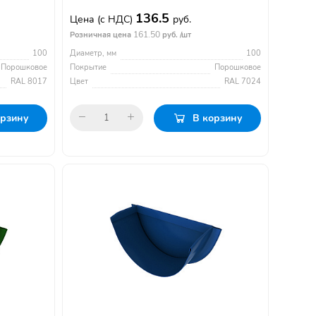
136.5
Цена
(с НДС)
руб.
161.50
Розничная цена
руб. /шт
100
Диаметр, мм
100
Порошковое
Покрытие
Порошковое
RAL 8017
Цвет
RAL 7024
орзину
В корзину