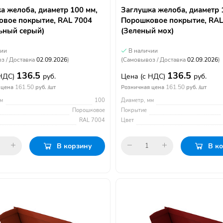
а желоба, диаметр 100 мм,
Заглушка желоба, диаметр 
вое покрытие, RAL 7004
Порошковое покрытие, RAL
ьный серый)
(Зеленый мох)
чии
В наличии
з / Доставка
02.09.2026
)
(Самовывоз / Доставка
02.09.2026
)
136.5
136.5
 НДС)
руб.
Цена
(с НДС)
руб.
161.50
161.50
 цена
руб. /шт
Розничная цена
руб. /шт
м
100
Диаметр, мм
Порошковое
Покрытие
RAL 7004
Цвет
В корзину
В к