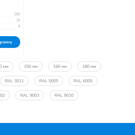
100
Zn
4
орзину
0 мм
150 мм
160 мм
180 мм
RAL 3011
RAL 5005
RAL 6005
002
RAL 9003
RAL 9010