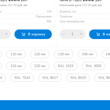
161.50
125.50
 цена
руб. /шт
Розничная цена
руб. /шт
м
100
Диаметр, мм
Порошковое
Покрытие
RAL
Срок производства
В корзину
В к
110 мм
120 мм
130 мм
106 мм
14
216 мм
220 мм
RAL 1015
RAL 3005
04
RAL 7024
RAL 8017
RAL 8019
RAL 9