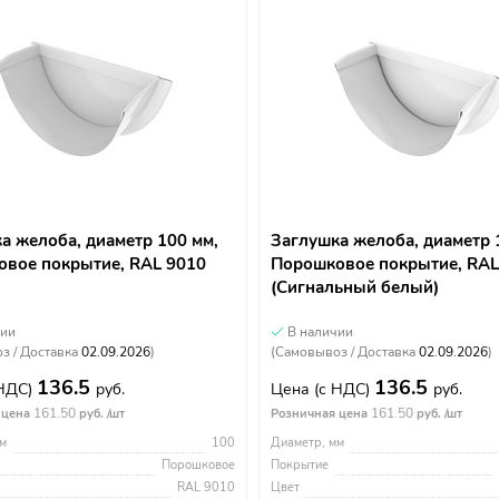
а желоба, диаметр 100 мм,
Заглушка желоба, диаметр 
вое покрытие, RAL 9010
Порошковое покрытие, RAL
(Сигнальный белый)
чии
В наличии
з / Доставка
02.09.2026
)
(Самовывоз / Доставка
02.09.2026
)
136.5
136.5
 НДС)
руб.
Цена
(с НДС)
руб.
161.50
161.50
 цена
руб. /шт
Розничная цена
руб. /шт
м
100
Диаметр, мм
Порошковое
Покрытие
RAL 9010
Цвет