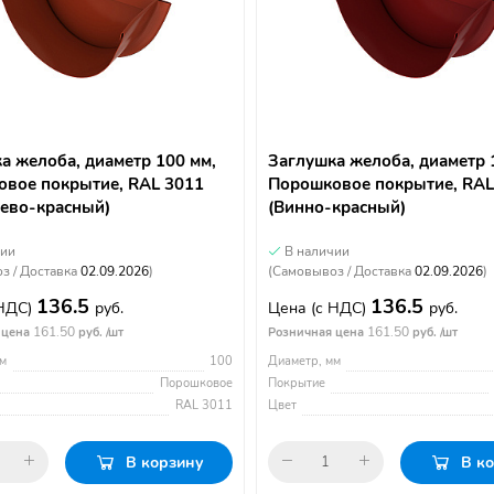
а желоба, диаметр 100 мм,
Заглушка желоба, диаметр 
вое покрытие, RAL 3011
Порошковое покрытие, RAL
ево-красный)
(Винно-красный)
чии
В наличии
з / Доставка
02.09.2026
)
(Самовывоз / Доставка
02.09.2026
)
136.5
136.5
 НДС)
руб.
Цена
(с НДС)
руб.
161.50
161.50
 цена
руб. /шт
Розничная цена
руб. /шт
м
100
Диаметр, мм
Порошковое
Покрытие
RAL 3011
Цвет
В корзину
В к