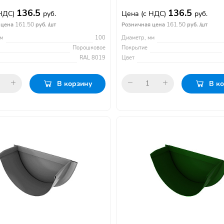
136.5
136.5
 НДС)
руб.
Цена
(с НДС)
руб.
161.50
161.50
 цена
руб. /шт
Розничная цена
руб. /шт
м
100
Диаметр, мм
Порошковое
Покрытие
RAL 8019
Цвет
В корзину
В к