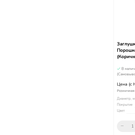
Заглушк
Порошко
(Коричн
В нали
(Самовыво
Цена
(с
Розничная
Диаметр, м
Покрытие
Цвет