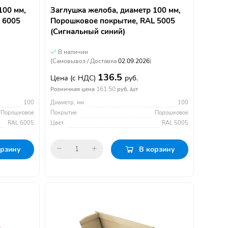
100 мм,
Заглушка желоба, диаметр 100 мм,
 6005
Порошковое покрытие, RAL 5005
(Сигнальный синий)
В наличии
(Самовывоз / Доставка
02.09.2026
)
136.5
Цена
(с НДС)
руб.
161.50
Розничная цена
руб. /шт
100
Диаметр, мм
100
Порошковое
Покрытие
Порошковое
RAL 6005
Цвет
RAL 5005
орзину
В корзину