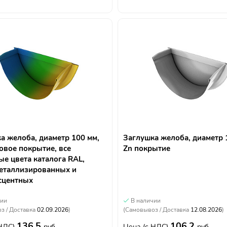
а желоба, диаметр 100 мм,
Заглушка желоба, диаметр 
вое покрытие, все
Zn покрытие
ые цвета каталога RAL,
еталлизированных и
сцентных
чии
В наличии
з / Доставка
02.09.2026
)
(Самовывоз / Доставка
12.08.2026
)
136.5
106.2
 НДС)
руб.
Цена
(с НДС)
руб.