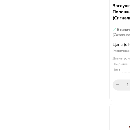
Заглушк
Порошко
(Сигнал
В нали
(Самовыво
Цена
(с
Розничная
Диаметр, м
Покрытие
Цвет