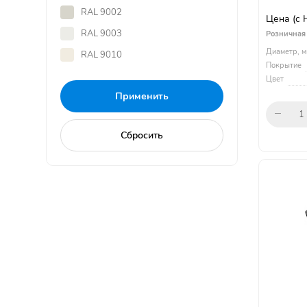
RAL 9002
Цена
(с
RAL 9003
Розничная
Диаметр, м
RAL 9010
Покрытие
Цвет