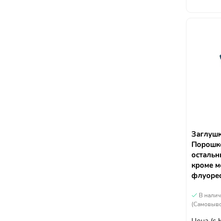
Заглушк
Порошко
остальн
кроме м
флуоре
В нали
(Самовыво
Цена
(с