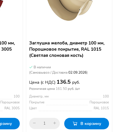
100 мм,
Заглушка желоба, диаметр 100 мм,
 3005
Порошковое покрытие, RAL 1015
(Светлая слоновая кость)
В наличии
(Самовывоз / Доставка
02.09.2026
)
136.5
Цена
(с НДС)
руб.
161.50
Розничная цена
руб. /шт
100
Диаметр, мм
100
Порошковое
Покрытие
Порошковое
RAL 3005
Цвет
RAL 1015
орзину
В корзину