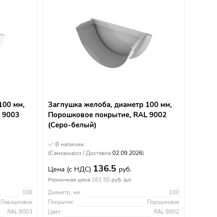
100 мм,
Заглушка желоба, диаметр 100 мм,
 9003
Порошковое покрытие, RAL 9002
(Серо-белый)
В наличии
(Самовывоз / Доставка
02.09.2026
)
136.5
Цена
(с НДС)
руб.
161.50
Розничная цена
руб. /шт
100
Диаметр, мм
100
Порошковое
Покрытие
Порошковое
RAL 9003
Цвет
RAL 9002