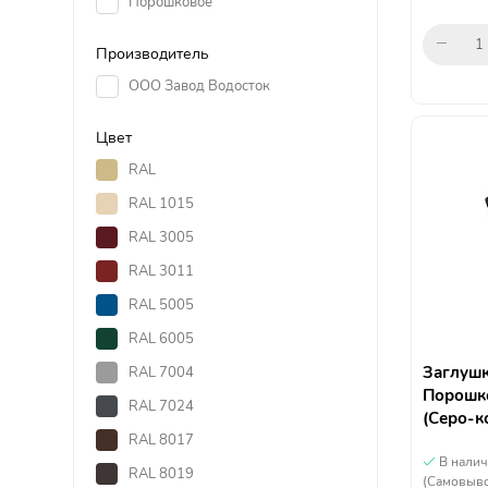
Порошковое
Производитель
ООО Завод Водосток
Цвет
RAL
RAL 1015
RAL 3005
RAL 3011
RAL 5005
RAL 6005
Заглушк
RAL 7004
Порошко
RAL 7024
(Серо-к
RAL 8017
В нали
RAL 8019
(Самовыво