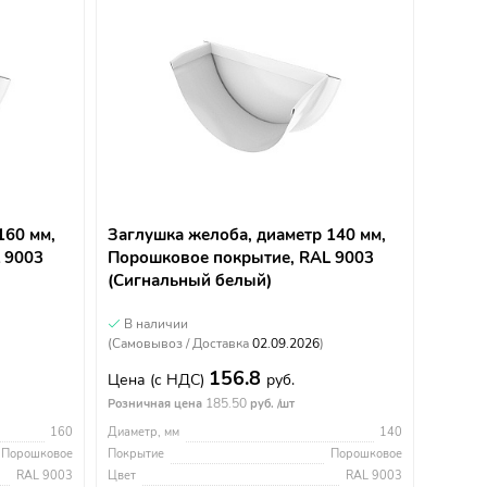
160 мм,
Заглушка желоба, диаметр 140 мм,
 9003
Порошковое покрытие, RAL 9003
(Сигнальный белый)
В наличии
(Самовывоз / Доставка
02.09.2026
)
156.8
Цена
(с НДС)
руб.
185.50
Розничная цена
руб. /шт
160
Диаметр, мм
140
Порошковое
Покрытие
Порошковое
RAL 9003
Цвет
RAL 9003