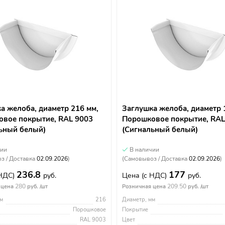
а желоба, диаметр 216 мм,
Заглушка желоба, диаметр 
вое покрытие, RAL 9003
Порошковое покрытие, RAL
ьный белый)
(Сигнальный белый)
чии
В наличии
з / Доставка
02.09.2026
)
(Самовывоз / Доставка
02.09.2026
)
236.8
177
 НДС)
руб.
Цена
(с НДС)
руб.
280
209.50
 цена
руб. /шт
Розничная цена
руб. /шт
м
216
Диаметр, мм
Порошковое
Покрытие
RAL 9003
Цвет