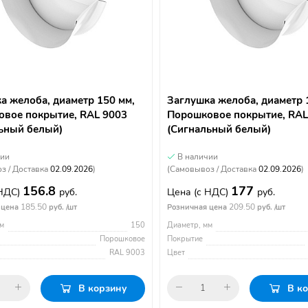
а желоба, диаметр 150 мм,
Заглушка желоба, диаметр 
вое покрытие, RAL 9003
Порошковое покрытие, RAL
ьный белый)
(Сигнальный белый)
чии
В наличии
з / Доставка
02.09.2026
)
(Самовывоз / Доставка
02.09.2026
)
156.8
177
 НДС)
руб.
Цена
(с НДС)
руб.
185.50
209.50
 цена
руб. /шт
Розничная цена
руб. /шт
м
150
Диаметр, мм
Порошковое
Покрытие
RAL 9003
Цвет
В корзину
В к