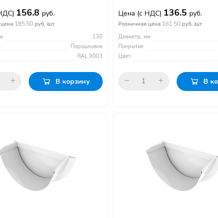
156.8
136.5
 НДС)
руб.
Цена
(с НДС)
руб.
185.50
161.50
 цена
руб. /шт
Розничная цена
руб. /шт
м
130
Диаметр, мм
Порошковое
Покрытие
RAL 9003
Цвет
В корзину
В к