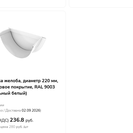
а желоба, диаметр 220 мм,
вое покрытие, RAL 9003
ьный белый)
чии
з / Доставка
02.09.2026
)
236.8
 НДС)
руб.
280
 цена
руб. /шт