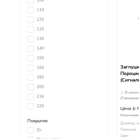
106
110
120
125
130
140
150
Заглушк
160
Порошко
180
(Сигнал
200
В нали
216
(Самовыво
220
Цена
(с
Розничная
Покрытие
Диаметр, м
Zn
Покрытие
Цвет