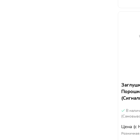
Заглушк
Порошко
(Сигнал
В нали
(Самовыво
Цена
(с
Розничная