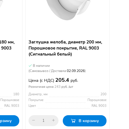
180 мм,
Заглушка желоба, диаметр 200 мм,
 9003
Порошковое покрытие, RAL 9003
(Сигнальный белый)
В наличии
(Самовывоз / Доставка
02.09.2026
)
205.4
Цена
(с НДС)
руб.
243
Розничная цена
руб. /шт
180
Диаметр, мм
200
Порошковое
Покрытие
Порошковое
RAL 9003
Цвет
RAL 9003
орзину
В корзину