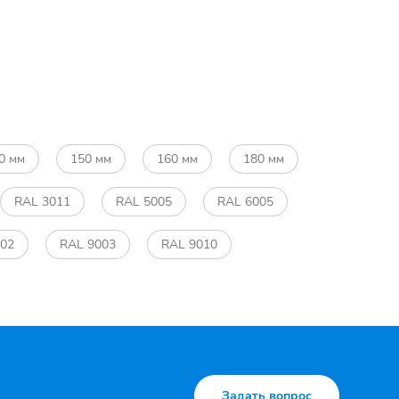
0 мм
150 мм
160 мм
180 мм
RAL 3011
RAL 5005
RAL 6005
002
RAL 9003
RAL 9010
Задать вопрос