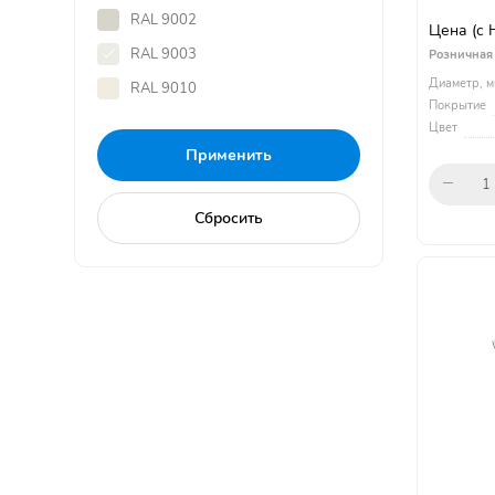
RAL 9002
Цена
(с
RAL 9003
Розничная
Диаметр, м
RAL 9010
Покрытие
Цвет