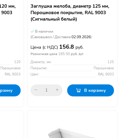
120 мм,
Заглушка желоба, диаметр 125 мм,
 9003
Порошковое покрытие, RAL 9003
(Сигнальный белый)
В наличии
(Самовывоз / Доставка
02.09.2026
)
156.8
Цена
(с НДС)
руб.
185.50
Розничная цена
руб. /шт
120
Диаметр, мм
125
Порошковое
Покрытие
Порошковое
RAL 9003
Цвет
RAL 9003
орзину
В корзину