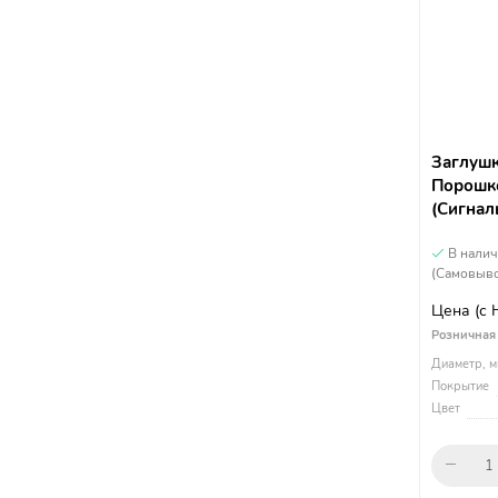
Заглушк
Порошко
(Сигнал
В нали
(Самовыво
Цена
(с
Розничная
Диаметр, м
Покрытие
Цвет