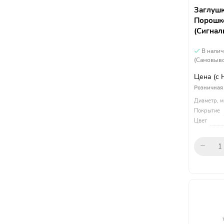
Заглушк
Порошко
(Сигнал
В нали
(Самовыво
Цена
(с
Розничная
Диаметр, м
Покрытие
Цвет