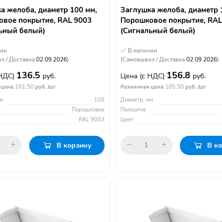
а желоба, диаметр 100 мм,
Заглушка желоба, диаметр 
вое покрытие, RAL 9003
Порошковое покрытие, RAL
ьный белый)
(Сигнальный белый)
чии
В наличии
з / Доставка
02.09.2026
)
(Самовывоз / Доставка
02.09.2026
)
136.5
156.8
 НДС)
руб.
Цена
(с НДС)
руб.
161.50
185.50
 цена
руб. /шт
Розничная цена
руб. /шт
м
100
Диаметр, мм
Порошковое
Покрытие
RAL 9003
Цвет
В корзину
В к